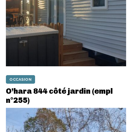
OCCASION
O’hara 844 côté jardin (empl
n°255)