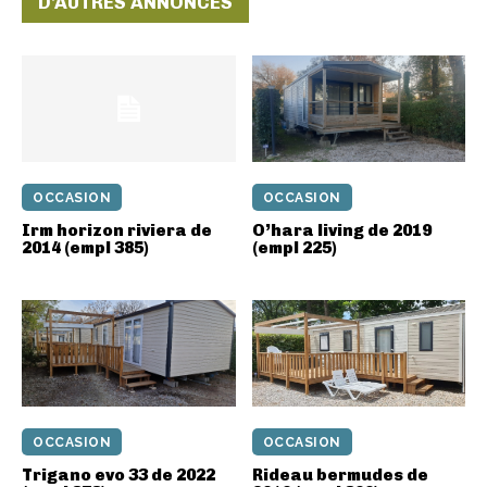
D'AUTRES ANNONCES
OCCASION
OCCASION
Irm horizon riviera de
O’hara living de 2019
2014 (empl 385)
(empl 225)
OCCASION
OCCASION
Trigano evo 33 de 2022
Rideau bermudes de